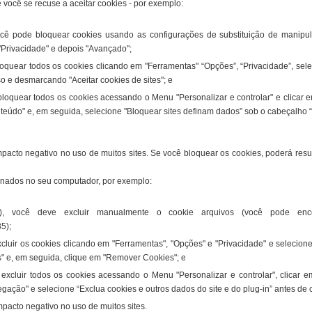
você se recuse a aceitar cookies - por exemplo:
você pode bloquear cookies usando as configurações de substituição de manipu
 "Privacidade" e depois "Avançado";
loquear todos os cookies clicando em "Ferramentas" “Opções”, “Privacidade”, sel
o e desmarcando "Aceitar cookies de sites"; e
oquear todos os cookies acessando o Menu "Personalizar e controlar" e clicar e
eúdo" e, em seguida, selecione "Bloquear sites definam dados” sob o cabeçalho 
pacto negativo no uso de muitos sites. Se você bloquear os cookies, poderá resul
enados no seu computador, por exemplo:
0), você deve excluir manualmente o cookie arquivos (você pode enco
5);
xcluir os cookies clicando em "Ferramentas", "Opções" e "Privacidade" e selecio
es" e, em seguida, clique em "Remover Cookies"; e
xcluir todos os cookies acessando o Menu "Personalizar e controlar", clicar e
ação" e selecione “Exclua cookies e outros dados do site e do plug-in” antes de
pacto negativo no uso de muitos sites.