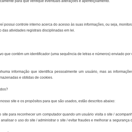
camente para que verifique eventuais alterações e aperfeiçoamento.
reí possui controle interno acerca do acesso às suas informações, ou seja, monit
das atividades registrais disciplinadas em lei.
ivo que contém um identificador (uma sequência de letras e números) enviado po
huma informação que identifica pessoalmente um usuário, mas as informaçõ
rmazenadas e obtidas de cookies.
ados?
sso site e os propósitos para que são usados, estão descritos abaixo:
 site para reconhecer um computador quando um usuário visita o site / acompan
/ analisar o uso do site / administrar o site / evitar fraudes e melhorar a segurança 