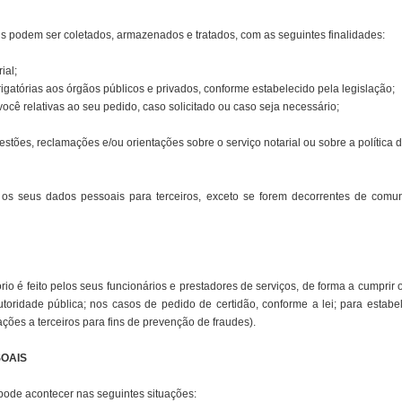
s podem ser coletados, armazenados e tratados, com as seguintes finalidades:
ial;
tórias aos órgãos públicos e privados, conforme estabelecido pela legislação;
ocê relativas ao seu pedido, caso solicitado ou caso seja necessário;
stões, reclamações e/ou orientações sobre o serviço notarial ou sobre a política 
 os seus dados pessoais para terceiros, exceto se forem decorrentes de comun
rio é feito pelos seus funcionários e prestadores de serviços, de forma a cumprir 
oridade pública; nos casos de pedido de certidão, conforme a lei; para estabel
ações a terceiros para fins de prevenção de fraudes).
OAIS
ode acontecer nas seguintes situações: