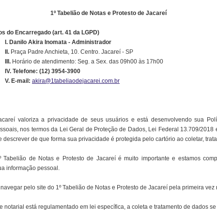
1º Tabelião de Notas e Protesto de Jacareí
s do Encarregado (art. 41 da LGPD)
I. Danilo Akira Inomata - Administrador
II.
Praça Padre Anchieta, 10. Centro. Jacareí - SP
III.
Horário de atendimento: Seg. a Sex. das 09h00 às 17h00
IV. Telefone: (12) 3954-3900
V. E-mail:
akira@1tabeliaodejacarei.com.br
acareí valoriza a privacidade de seus usuários e está desenvolvendo sua Polí
soais, nos termos da Lei Geral de Proteção de Dados, Lei Federal 13.709/2018 
 descrever de que forma sua privacidade é protegida pelo cartório ao coletar, tra
º Tabelião de Notas e Protesto de Jacareí é muito importante e estamos comp
sua informação pessoal.
avegar pelo site do 1º Tabelião de Notas e Protesto de Jacareí pela primeira vez
e notarial está regulamentado em lei específica, a coleta e tratamento de dados se d