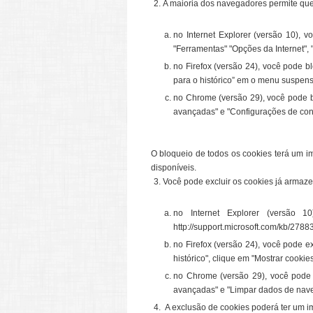
A maioria dos navegadores permite que 
no Internet Explorer (versão 10), 
"Ferramentas" "Opções da Internet",
no Firefox (versão 24), você pode b
para o histórico” em o menu suspens
no Chrome (versão 29), você pode bl
avançadas" e "Configurações de cont
O bloqueio de todos os cookies terá um im
disponíveis.
Você pode excluir os cookies já armaz
no Internet Explorer (versão 1
http://support.microsoft.com/kb/27883
no Firefox (versão 24), você pode e
histórico", clique em "Mostrar cooki
no Chrome (versão 29), você pode e
avançadas" e "Limpar dados de naveg
A exclusão de cookies poderá ter um im