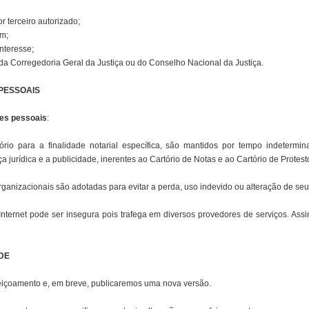
r terceiro autorizado;
um;
interesse;
da Corregedoria Geral da Justiça ou do Conselho Nacional da Justiça.
PESSOAIS
es pessoais
:
rio para a finalidade notarial específica, são mantidos por tempo indetermi
a jurídica e a publicidade, inerentes ao Cartório de Notas e ao Cartório de Protest
ganizacionais são adotadas para evitar a perda, uso indevido ou alteração de se
 Internet pode ser insegura pois trafega em diversos provedores de serviços. As
DE
rfeiçoamento e, em breve, publicaremos uma nova versão.