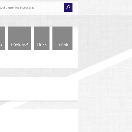
io
Dúvidas?
Links
Contato